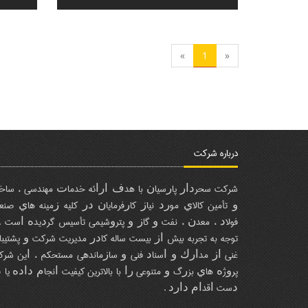
»
1
«
درباره شرکت
ﺷﺮﻛﺖ ﺳﺤﺮﺩﺍﺭ ﭘﺎﺭﺳﻴﺎﻥ ﺑﺎ ﻫﺪﻑ ﺍﺭﺍﺋﻪ ﺧﺪﻣﺎﺕ ﻣﻬﻨﺪﺳﻲ ، ﺳﺎ
ﻭ ﺗﺄﻣﻴﻦ ﻛﺎﻻﻱ ﻣﻮﺭﺩ ﻧﻴﺎﺯ ﻛﺎﺭﻓﺮﻣﺎﻳﺎﻥ ﺩﺭ ﻛﻠﻴﻪ ﺯﻣﻴﻨﻪ ﻫﺎﻱ ﺻﻨ
ﻓﻮﻻﺩ ، ﻣﻌﺪﻥ ، ﻧﻔﺖ ﻭ ﮔﺎﺯ ﻭ ﭘﺘﺮﻭﺷﻴﻤﻲ ﺗﺄﺳﻴﺲ ﮔﺮﺩﻳﺪﻩ ﺍﺳﺖ . 
ﺗﻮﺟﻪ ﺑﻪ ﺗﺠﺮﺑﻪ ﺑﻴﺶ ﺍﺯ ﺑﻴﺴﺖ ﺳﺎﻟﻪ ﻛﺎﺩﺭ ﻣﺪﻳﺮﻳﺖ ﺷﺮﻛﺖ ﻭ ﭘﺸﺘﻴﺒﺎ
ﻏﻨﻲ ﺍﺯ ﻣﺪﺍﺭﻙ ﻭ ﺍﺳﻨﺎﺩ ﻓﻨﻲ ﻭ ﺳﺎﺯﻣﺎﻧﺪﻫﻲ ﻣﺴﺘﺤﻜﻢ ، ﺍﻳﻦ ﺷﺮ
ﭘﺮﻭژﻩ ﻫﺎﻱ ﺑﺰﺭگ ﻭ ﻣﺘﻨﻮﻋﻲ ﺭﺍ ﺑﺎ ﺑﺎﻻﺗﺮﻳﻦ ﻛﻴﻔﻴﺖ ﺍﻧﺠﺎﻡ ﺩﺍﺩﻩ ﻳﺎ 
ﺩﺳﺖ ﺍﻗﺪﺍﻡ ﺩﺍﺭﺩ .