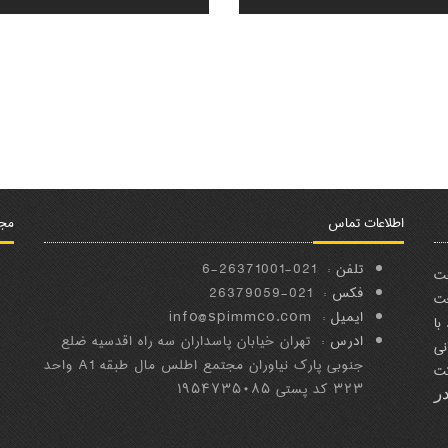
اطلاعات تماس
مجو
تلفن :
021-26371001-6
ﺧﺖ
فکس :
021-26379059
ﻌﺖ
ایمیل :
info@spimmco.com
ﺑﺎ
ادرس :
تهران خیابان پاسداران سه راه اقدسیه ضلع
ﻧﻲ
جنوبی پارک نیاوران مجتمع اطلس مال طبقه A1 واحد
ﻛﺖ
۳۲۳ کد پستی ۱۹۵۴۷۳۵۰۸۵
ﺩﺭ