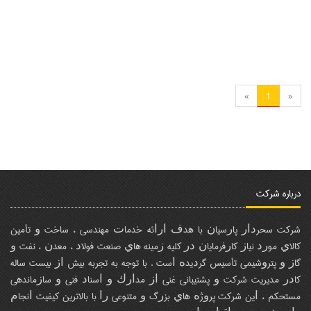
Y Type Strainers
»
1
«
درباره شرکت
ﺷﺮﻛﺖ ﺳﺤﺮﺩﺍﺭ ﭘﺎﺭﺳﻴﺎﻥ ﺑﺎ ﻫﺪﻑ ﺍﺭﺍﺋﻪ ﺧﺪﻣﺎﺕ ﻣﻬﻨﺪﺳﻲ ، ﺳﺎﺧﺖ ﻭ ﺗﺄﻣﻴﻦ
ﻛﺎﻻﻱ ﻣﻮﺭﺩ ﻧﻴﺎﺯ ﻛﺎﺭﻓﺮﻣﺎﻳﺎﻥ ﺩﺭ ﻛﻠﻴﻪ ﺯﻣﻴﻨﻪ ﻫﺎﻱ ﺻﻨﻌﺖ ﻓﻮﻻﺩ ، ﻣﻌﺪﻥ ، ﻧﻔﺖ ﻭ
ﮔﺎﺯ ﻭ ﭘﺘﺮﻭﺷﻴﻤﻲ ﺗﺄﺳﻴﺲ ﮔﺮﺩﻳﺪﻩ ﺍﺳﺖ . ﺑﺎ ﺗﻮﺟﻪ ﺑﻪ ﺗﺠﺮﺑﻪ ﺑﻴﺶ ﺍﺯ ﺑﻴﺴﺖ ﺳﺎﻟﻪ
ﻛﺎﺩﺭ ﻣﺪﻳﺮﻳﺖ ﺷﺮﻛﺖ ﻭ ﭘﺸﺘﻴﺒﺎﻧﻲ ﻏﻨﻲ ﺍﺯ ﻣﺪﺍﺭﻙ ﻭ ﺍﺳﻨﺎﺩ ﻓﻨﻲ ﻭ ﺳﺎﺯﻣﺎﻧﺪﻫﻲ
Duplex Basket Strainers
ﻣﺴﺘﺤﻜﻢ ، ﺍﻳﻦ ﺷﺮﻛﺖ ﭘﺮﻭژﻩ ﻫﺎﻱ ﺑﺰﺭگ ﻭ ﻣﺘﻨﻮﻋﻲ ﺭﺍ ﺑﺎ ﺑﺎﻻﺗﺮﻳﻦ ﻛﻴﻔﻴﺖ ﺍﻧﺠﺎﻡ