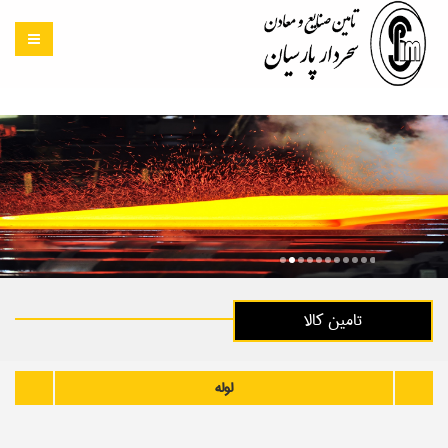
تامین کالا
کارخانجات نورد ورقهای
فولادی
لوله