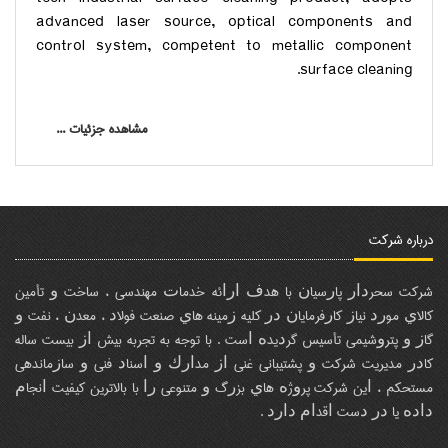
advanced laser source, optical components and
control system, competent to metallic component
surface cleaning.
مشاهده جزئیات ...
درباره شرکت
ﺷﺮﻛﺖ ﺳﺤﺮﺩﺍﺭ ﭘﺎﺭﺳﻴﺎﻥ ﺑﺎ ﻫﺪﻑ ﺍﺭﺍﺋﻪ ﺧﺪﻣﺎﺕ ﻣﻬﻨﺪﺳﻲ ، ﺳﺎﺧﺖ ﻭ ﺗﺄﻣﻴﻦ
ﻛﺎﻻﻱ ﻣﻮﺭﺩ ﻧﻴﺎﺯ ﻛﺎﺭﻓﺮﻣﺎﻳﺎﻥ ﺩﺭ ﻛﻠﻴﻪ ﺯﻣﻴﻨﻪ ﻫﺎﻱ ﺻﻨﻌﺖ ﻓﻮﻻﺩ ، ﻣﻌﺪﻥ ، ﻧﻔﺖ ﻭ
ﮔﺎﺯ ﻭ ﭘﺘﺮﻭﺷﻴﻤﻲ ﺗﺄﺳﻴﺲ ﮔﺮﺩﻳﺪﻩ ﺍﺳﺖ . ﺑﺎ ﺗﻮﺟﻪ ﺑﻪ ﺗﺠﺮﺑﻪ ﺑﻴﺶ ﺍﺯ ﺑﻴﺴﺖ ﺳﺎﻟﻪ
ﻛﺎﺩﺭ ﻣﺪﻳﺮﻳﺖ ﺷﺮﻛﺖ ﻭ ﭘﺸﺘﻴﺒﺎﻧﻲ ﻏﻨﻲ ﺍﺯ ﻣﺪﺍﺭﻙ ﻭ ﺍﺳﻨﺎﺩ ﻓﻨﻲ ﻭ ﺳﺎﺯﻣﺎﻧﺪﻫﻲ
ﻣﺴﺘﺤﻜﻢ ، ﺍﻳﻦ ﺷﺮﻛﺖ ﭘﺮﻭژﻩ ﻫﺎﻱ ﺑﺰﺭگ ﻭ ﻣﺘﻨﻮﻋﻲ ﺭﺍ ﺑﺎ ﺑﺎﻻﺗﺮﻳﻦ ﻛﻴﻔﻴﺖ ﺍﻧﺠﺎﻡ
ﺩﺍﺩﻩ ﻳﺎ ﺩﺭ ﺩﺳﺖ ﺍﻗﺪﺍﻡ ﺩﺍﺭﺩ .