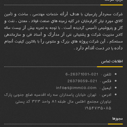
ﺷﺮﻛﺖ ﺳﺤﺮﺩﺍﺭ ﭘﺎﺭﺳﻴﺎﻥ ﺑﺎ ﻫﺪﻑ ﺍﺭﺍﺋﻪ ﺧﺪﻣﺎﺕ ﻣﻬﻨﺪﺳﻲ ، ﺳﺎﺧﺖ ﻭ ﺗﺄﻣﻴﻦ
ﻛﺎﻻﻱ ﻣﻮﺭﺩ ﻧﻴﺎﺯ ﻛﺎﺭﻓﺮﻣﺎﻳﺎﻥ ﺩﺭ ﻛﻠﻴﻪ ﺯﻣﻴﻨﻪ ﻫﺎﻱ ﺻﻨﻌﺖ ﻓﻮﻻﺩ ، ﻣﻌﺪﻥ ، ﻧﻔﺖ ﻭ
ﮔﺎﺯ ﻭ ﭘﺘﺮﻭﺷﻴﻤﻲ ﺗﺄﺳﻴﺲ ﮔﺮﺩﻳﺪﻩ ﺍﺳﺖ . ﺑﺎ ﺗﻮﺟﻪ ﺑﻪ ﺗﺠﺮﺑﻪ ﺑﻴﺶ ﺍﺯ ﺑﻴﺴﺖ ﺳﺎﻟﻪ
ﻛﺎﺩﺭ ﻣﺪﻳﺮﻳﺖ ﺷﺮﻛﺖ ﻭ ﭘﺸﺘﻴﺒﺎﻧﻲ ﻏﻨﻲ ﺍﺯ ﻣﺪﺍﺭﻙ ﻭ ﺍﺳﻨﺎﺩ ﻓﻨﻲ ﻭ ﺳﺎﺯﻣﺎﻧﺪﻫﻲ
ﻣﺴﺘﺤﻜﻢ ، ﺍﻳﻦ ﺷﺮﻛﺖ ﭘﺮﻭژﻩ ﻫﺎﻱ ﺑﺰﺭگ ﻭ ﻣﺘﻨﻮﻋﻲ ﺭﺍ ﺑﺎ ﺑﺎﻻﺗﺮﻳﻦ ﻛﻴﻔﻴﺖ ﺍﻧﺠﺎﻡ
ﺩﺍﺩﻩ ﻳﺎ ﺩﺭ ﺩﺳﺖ ﺍﻗﺪﺍﻡ ﺩﺍﺭﺩ .
اطلاعات تماس
تلفن :
021-26371001-6
فکس :
021-26379059
ایمیل :
info@spimmco.com
ادرس :
تهران خیابان پاسداران سه راه اقدسیه ضلع جنوبی پارک
نیاوران مجتمع اطلس مال طبقه A1 واحد ۳۲۳ کد پستی
۱۹۵۴۷۳۵۰۸۵
مجوزها